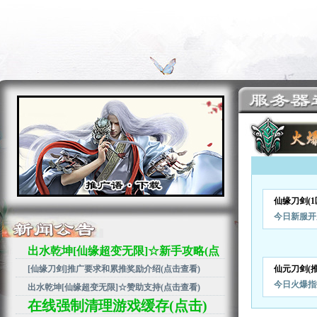
仙缘刀剑(
今日新服开
出水乾坤[仙缘超变无限]☆新手攻略(点
[仙缘刀剑]推广要求和累推奖励介绍(点击查看)
仙元刀剑(
击查看)
今日火爆指
出水乾坤[仙缘超变无限]☆赞助支持(点击查看)
在线强制清理游戏缓存(点击)